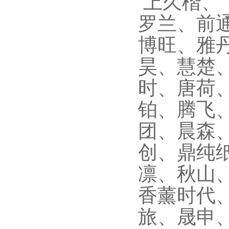
上久楷、
罗兰、前
博旺、雅
昊、慧楚
时、唐荷
铂、腾飞
团、晨森
创、鼎纯
凛、秋山
香薰时代
旅、晟申